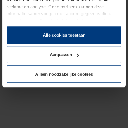
reclame en analyse. Onze partners kunnen deze
informatie samenvoegen met andere gegevens die u
beschikbaar heeft gesteld of die zij tijdens gebruik van
hun diensten hebben verzameld.
Juridisch hebben wij het recht om cookies op uw
Alle cookies toestaan
computer te plaatsen wanneer dit voor de juiste werking
van deze pagina's absoluut vereist is. Voor alle andere
Aanpassen
soorten cookies is uw toestemming benodigd. Uw
toestemming kunt u op elk moment bij de uitleg van de
cookies op pagina
Privacyverklaring
op onze website
Alleen noodzakelijke cookies
wijzigen of herroepen.