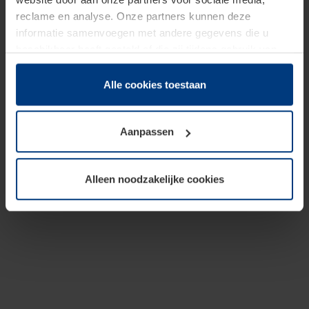
reclame en analyse. Onze partners kunnen deze
informatie samenvoegen met andere gegevens die u
beschikbaar heeft gesteld of die zij tijdens gebruik van
hun diensten hebben verzameld.
Juridisch hebben wij het recht om cookies op uw
Alle cookies toestaan
computer te plaatsen wanneer dit voor de juiste werking
van deze pagina's absoluut vereist is. Voor alle andere
Aanpassen
soorten cookies is uw toestemming benodigd. Uw
toestemming kunt u op elk moment bij de uitleg van de
cookies op pagina
Privacyverklaring
op onze website
Alleen noodzakelijke cookies
wijzigen of herroepen.