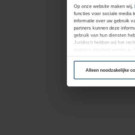
Op onze website maken wij,
functies voor sociale media 
informatie over uw gebruik 
partners kunnen deze informa
gebruik van hun diensten h
Juridisch hebben wij het rec
pagina's absoluut vereist is
moment bij de uitleg van de 
Alleen noodzakelijke c