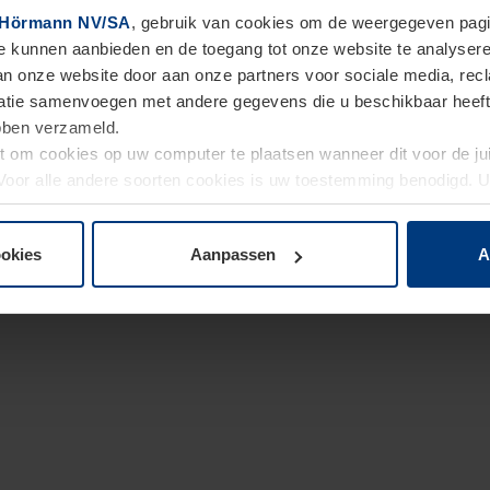
Hörmann NV/SA
, gebruik van cookies om de weergegeven pagin
te kunnen aanbieden en de toegang tot onze website te analyser
van onze website door aan onze partners voor sociale media, re
tie samenvoegen met andere gegevens die u beschikbaar heeft ge
ebben verzameld.
ht om cookies op uw computer te plaatsen wanneer dit voor de j
. Voor alle andere soorten cookies is uw toestemming benodigd.
cookies op pagina
Privacyverklaring
op onze website wijzigen o
ookies
Aanpassen
A