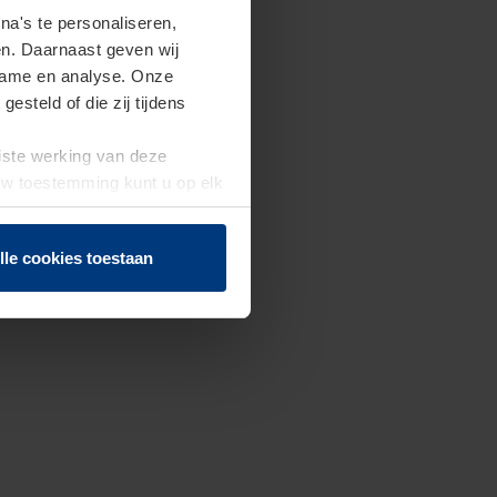
a's te personaliseren,
en. Daarnaast geven wij
clame en analyse. Onze
steld of die zij tijdens
uiste werking van deze
 Uw toestemming kunt u op elk
f herroepen.
lle cookies toestaan