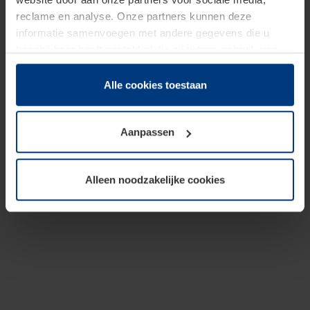
reclame en analyse. Onze partners kunnen deze
informatie samenvoegen met andere gegevens die u
beschikbaar heeft gesteld of die zij tijdens gebruik van
hun diensten hebben verzameld.
Juridisch hebben wij het recht om cookies op uw
Alle cookies toestaan
computer te plaatsen wanneer dit voor de juiste werking
van deze pagina's absoluut vereist is. Voor alle andere
Aanpassen
soorten cookies is uw toestemming benodigd. Uw
toestemming kunt u op elk moment bij de uitleg van de
cookies op pagina
Privacyverklaring
op onze website
Alleen noodzakelijke cookies
wijzigen of herroepen.