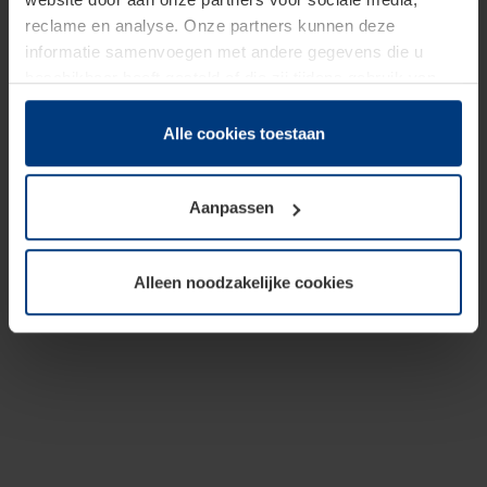
reclame en analyse. Onze partners kunnen deze
informatie samenvoegen met andere gegevens die u
beschikbaar heeft gesteld of die zij tijdens gebruik van
hun diensten hebben verzameld.
Juridisch hebben wij het recht om cookies op uw
Alle cookies toestaan
computer te plaatsen wanneer dit voor de juiste werking
van deze pagina's absoluut vereist is. Voor alle andere
Aanpassen
soorten cookies is uw toestemming benodigd. Uw
toestemming kunt u op elk moment bij de uitleg van de
cookies op pagina
Privacyverklaring
op onze website
Alleen noodzakelijke cookies
wijzigen of herroepen.