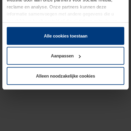
reclame en analyse. Onze partners kunnen deze
informatie samenvoegen met andere gegevens die u
beschikbaar heeft gesteld of die zij tijdens gebruik van
hun diensten hebben verzameld.
Juridisch hebben wij het recht om cookies op uw
Alle cookies toestaan
computer te plaatsen wanneer dit voor de juiste werking
van deze pagina's absoluut vereist is. Voor alle andere
Aanpassen
soorten cookies is uw toestemming benodigd. Uw
toestemming kunt u op elk moment bij de uitleg van de
cookies op pagina
Privacyverklaring
op onze website
Alleen noodzakelijke cookies
wijzigen of herroepen.