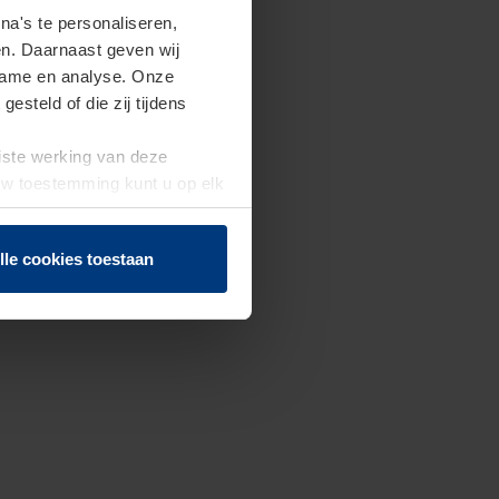
a's te personaliseren,
en. Daarnaast geven wij
clame en analyse. Onze
steld of die zij tijdens
uiste werking van deze
 Uw toestemming kunt u op elk
f herroepen.
lle cookies toestaan