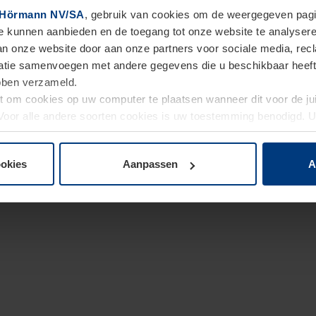
Hörmann NV/SA
, gebruik van cookies om de weergegeven pagin
te kunnen aanbieden en de toegang tot onze website te analyser
van onze website door aan onze partners voor sociale media, re
tie samenvoegen met andere gegevens die u beschikbaar heeft ge
ebben verzameld.
ht om cookies op uw computer te plaatsen wanneer dit voor de j
. Voor alle andere soorten cookies is uw toestemming benodigd.
cookies op pagina
Privacyverklaring
op onze website wijzigen o
ookies
Aanpassen
A