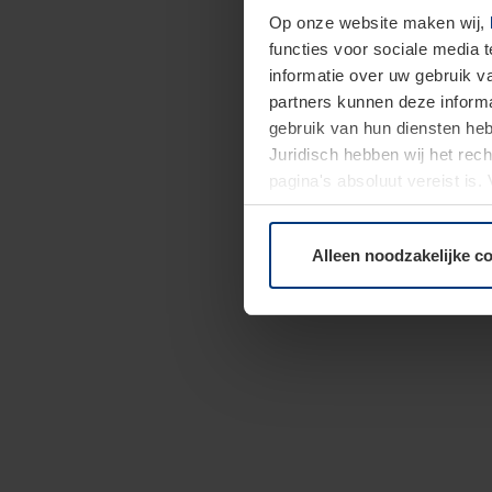
Op onze website maken wij,
functies voor sociale media 
informatie over uw gebruik 
partners kunnen deze informa
gebruik van hun diensten h
Juridisch hebben wij het rec
pagina's absoluut vereist is
moment bij de uitleg van de 
Alleen noodzakelijke c