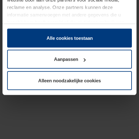
reclame en analyse. Onze partners kunnen deze
informatie samenvoegen met andere gegevens die u
beschikbaar heeft gesteld of die zij tijdens gebruik van
hun diensten hebben verzameld.
Juridisch hebben wij het recht om cookies op uw
Alle cookies toestaan
computer te plaatsen wanneer dit voor de juiste werking
van deze pagina's absoluut vereist is. Voor alle andere
Aanpassen
soorten cookies is uw toestemming benodigd. Uw
toestemming kunt u op elk moment bij de uitleg van de
cookies op pagina
Privacyverklaring
op onze website
Alleen noodzakelijke cookies
wijzigen of herroepen.