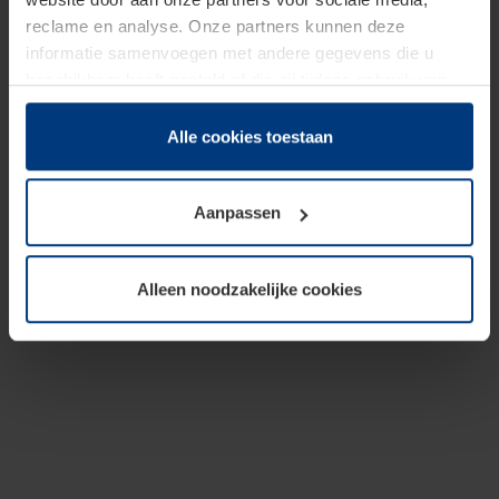
reclame en analyse. Onze partners kunnen deze
informatie samenvoegen met andere gegevens die u
beschikbaar heeft gesteld of die zij tijdens gebruik van
hun diensten hebben verzameld.
Juridisch hebben wij het recht om cookies op uw
Alle cookies toestaan
computer te plaatsen wanneer dit voor de juiste werking
van deze pagina's absoluut vereist is. Voor alle andere
Aanpassen
soorten cookies is uw toestemming benodigd. Uw
toestemming kunt u op elk moment bij de uitleg van de
cookies op pagina
Privacyverklaring
op onze website
Alleen noodzakelijke cookies
wijzigen of herroepen.