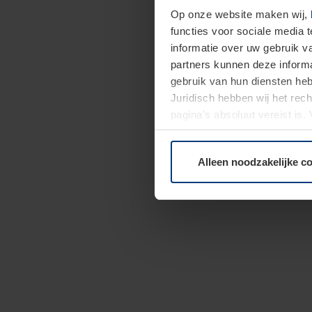
Op onze website maken wij,
functies voor sociale media 
informatie over uw gebruik 
partners kunnen deze informa
gebruik van hun diensten h
Juridisch hebben wij het rec
pagina's absoluut vereist is
moment bij de uitleg van de 
Alleen noodzakelijke c