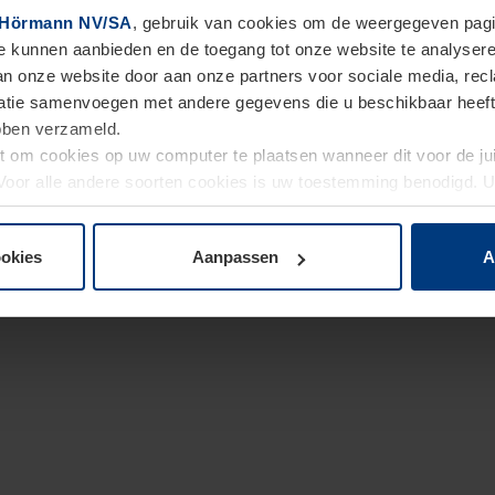
Hörmann NV/SA
, gebruik van cookies om de weergegeven pagin
te kunnen aanbieden en de toegang tot onze website te analyser
van onze website door aan onze partners voor sociale media, re
tie samenvoegen met andere gegevens die u beschikbaar heeft ge
ebben verzameld.
ht om cookies op uw computer te plaatsen wanneer dit voor de j
. Voor alle andere soorten cookies is uw toestemming benodigd.
cookies op pagina
Privacyverklaring
op onze website wijzigen o
ookies
Aanpassen
A