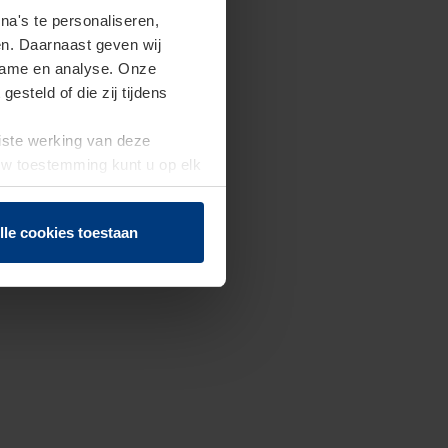
a's te personaliseren,
en. Daarnaast geven wij
clame en analyse. Onze
steld of die zij tijdens
uiste werking van deze
 Uw toestemming kunt u op elk
f herroepen.
lle cookies toestaan