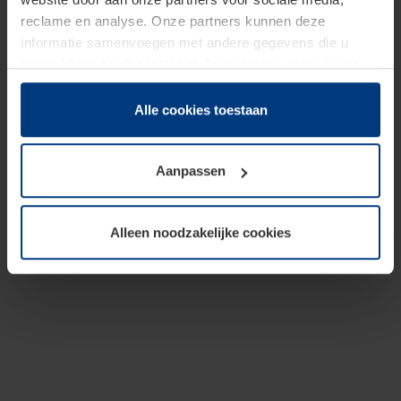
reclame en analyse. Onze partners kunnen deze
informatie samenvoegen met andere gegevens die u
beschikbaar heeft gesteld of die zij tijdens gebruik van
hun diensten hebben verzameld.
Juridisch hebben wij het recht om cookies op uw
Alle cookies toestaan
computer te plaatsen wanneer dit voor de juiste werking
van deze pagina's absoluut vereist is. Voor alle andere
Aanpassen
soorten cookies is uw toestemming benodigd. Uw
toestemming kunt u op elk moment bij de uitleg van de
cookies op pagina
Privacyverklaring
op onze website
Alleen noodzakelijke cookies
wijzigen of herroepen.