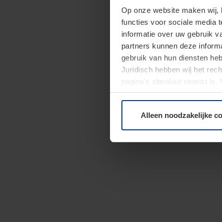
Op onze website maken wij,
functies voor sociale media 
informatie over uw gebruik 
partners kunnen deze informa
gebruik van hun diensten h
Juridisch hebben wij het rec
pagina's absoluut vereist is
moment bij de uitleg van de 
Alleen noodzakelijke c