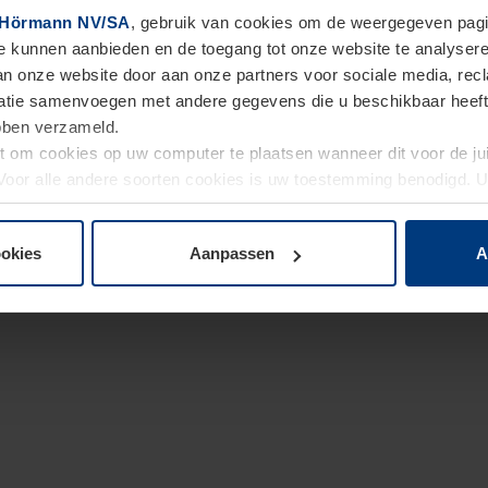
Hörmann NV/SA
, gebruik van cookies om de weergegeven pagin
te kunnen aanbieden en de toegang tot onze website te analyser
van onze website door aan onze partners voor sociale media, re
tie samenvoegen met andere gegevens die u beschikbaar heeft ge
ebben verzameld.
ht om cookies op uw computer te plaatsen wanneer dit voor de j
. Voor alle andere soorten cookies is uw toestemming benodigd.
cookies op pagina
Privacyverklaring
op onze website wijzigen o
ookies
Aanpassen
A