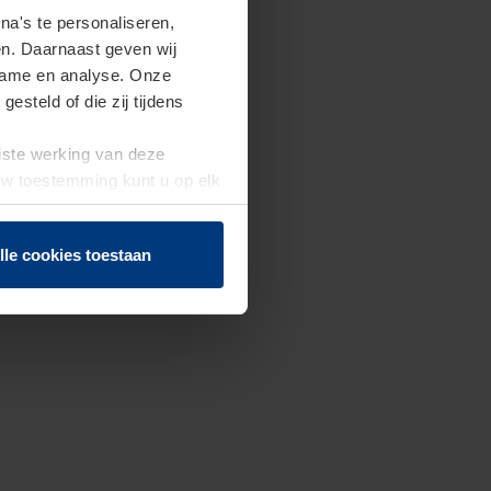
a's te personaliseren,
en. Daarnaast geven wij
clame en analyse. Onze
steld of die zij tijdens
uiste werking van deze
 Uw toestemming kunt u op elk
f herroepen.
lle cookies toestaan