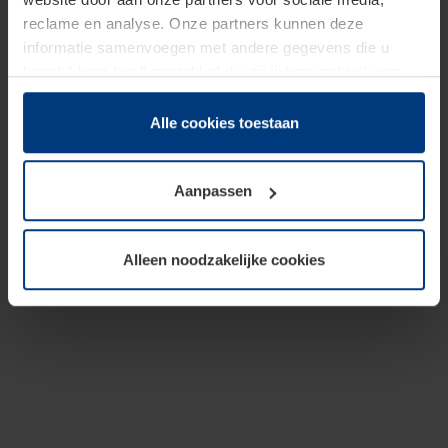
reclame en analyse. Onze partners kunnen deze
informatie samenvoegen met andere gegevens die u
beschikbaar heeft gesteld of die zij tijdens gebruik van
hun diensten hebben verzameld.
Juridisch hebben wij het recht om cookies op uw
Alle cookies toestaan
computer te plaatsen wanneer dit voor de juiste werking
van deze pagina's absoluut vereist is. Voor alle andere
Aanpassen
soorten cookies is uw toestemming benodigd. Uw
toestemming kunt u op elk moment bij de uitleg van de
cookies op pagina
Privacyverklaring
op onze website
Alleen noodzakelijke cookies
wijzigen of herroepen.