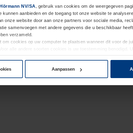
Hörmann NV/SA
, gebruik van cookies om de weergegeven pagin
te kunnen aanbieden en de toegang tot onze website te analyser
van onze website door aan onze partners voor sociale media, re
tie samenvoegen met andere gegevens die u beschikbaar heeft ge
ebben verzameld.
ht om cookies op uw computer te plaatsen wanneer dit voor de j
. Voor alle andere soorten cookies is uw toestemming benodigd.
cookies op pagina
Privacyverklaring
op onze website wijzigen o
ookies
Aanpassen
A