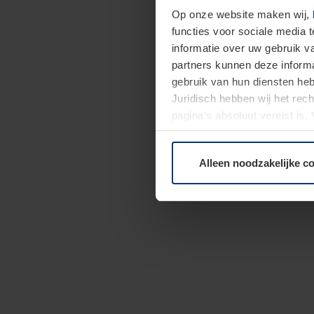
Op onze website maken wij,
functies voor sociale media 
informatie over uw gebruik 
partners kunnen deze informa
gebruik van hun diensten h
Juridisch hebben wij het rec
pagina's absoluut vereist is
moment bij de uitleg van de 
Alleen noodzakelijke c