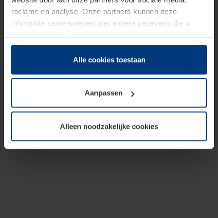
reclame en analyse. Onze partners kunnen deze
informatie samenvoegen met andere gegevens die u
beschikbaar heeft gesteld of die zij tijdens gebruik van
hun diensten hebben verzameld.
Juridisch hebben wij het recht om cookies op uw
Alle cookies toestaan
computer te plaatsen wanneer dit voor de juiste werking
van deze pagina's absoluut vereist is. Voor alle andere
Aanpassen
soorten cookies is uw toestemming benodigd. Uw
toestemming kunt u op elk moment bij de uitleg van de
cookies op pagina
Privacyverklaring
op onze website
Alleen noodzakelijke cookies
wijzigen of herroepen.