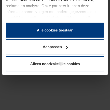
reclame en analyse. Onze partners kunnen deze
informatie samenvoegen met andere gegevens die u
beschikbaar heeft gesteld of die zij tijdens gebruik van
hun diensten hebben verzameld.
Juridisch hebben wij het recht om cookies op uw
Alle cookies toestaan
computer te plaatsen wanneer dit voor de juiste werking
van deze pagina's absoluut vereist is. Voor alle andere
Aanpassen
soorten cookies is uw toestemming benodigd. Uw
toestemming kunt u op elk moment bij de uitleg van de
cookies op pagina
Privacyverklaring
op onze website
Alleen noodzakelijke cookies
wijzigen of herroepen.