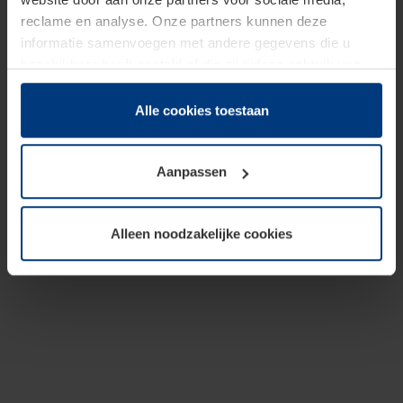
reclame en analyse. Onze partners kunnen deze
informatie samenvoegen met andere gegevens die u
beschikbaar heeft gesteld of die zij tijdens gebruik van
hun diensten hebben verzameld.
Juridisch hebben wij het recht om cookies op uw
Alle cookies toestaan
computer te plaatsen wanneer dit voor de juiste werking
van deze pagina's absoluut vereist is. Voor alle andere
Aanpassen
soorten cookies is uw toestemming benodigd. Uw
toestemming kunt u op elk moment bij de uitleg van de
cookies op pagina
Privacyverklaring
op onze website
Alleen noodzakelijke cookies
wijzigen of herroepen.