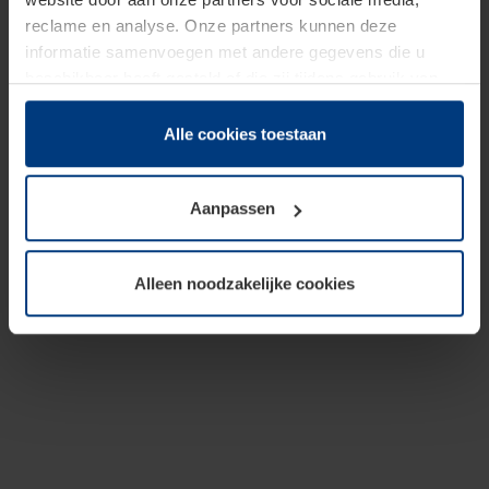
reclame en analyse. Onze partners kunnen deze
informatie samenvoegen met andere gegevens die u
beschikbaar heeft gesteld of die zij tijdens gebruik van
hun diensten hebben verzameld.
Juridisch hebben wij het recht om cookies op uw
Alle cookies toestaan
computer te plaatsen wanneer dit voor de juiste werking
van deze pagina's absoluut vereist is. Voor alle andere
Aanpassen
soorten cookies is uw toestemming benodigd. Uw
toestemming kunt u op elk moment bij de uitleg van de
cookies op pagina
Privacyverklaring
op onze website
Alleen noodzakelijke cookies
wijzigen of herroepen.