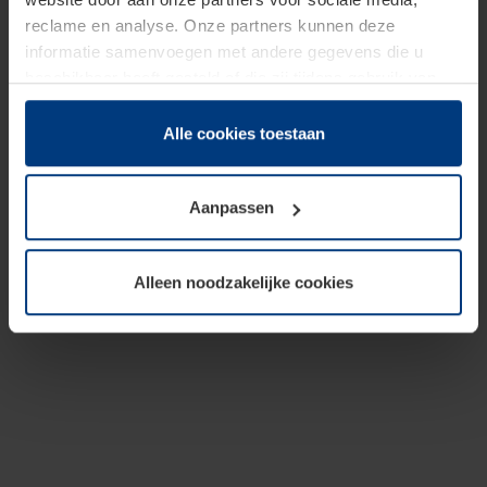
reclame en analyse. Onze partners kunnen deze
informatie samenvoegen met andere gegevens die u
beschikbaar heeft gesteld of die zij tijdens gebruik van
hun diensten hebben verzameld.
Juridisch hebben wij het recht om cookies op uw
Alle cookies toestaan
computer te plaatsen wanneer dit voor de juiste werking
van deze pagina's absoluut vereist is. Voor alle andere
Aanpassen
soorten cookies is uw toestemming benodigd. Uw
toestemming kunt u op elk moment bij de uitleg van de
cookies op pagina
Privacyverklaring
op onze website
Alleen noodzakelijke cookies
wijzigen of herroepen.