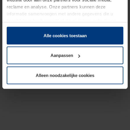
reclame en analyse. Onze partners kunnen deze
informatie samenvoegen met andere gegevens die u
beschikbaar heeft gesteld of die zij tijdens gebruik van
hun diensten hebben verzameld.
Juridisch hebben wij het recht om cookies op uw
Alle cookies toestaan
computer te plaatsen wanneer dit voor de juiste werking
van deze pagina's absoluut vereist is. Voor alle andere
Aanpassen
soorten cookies is uw toestemming benodigd. Uw
toestemming kunt u op elk moment bij de uitleg van de
cookies op pagina
Privacyverklaring
op onze website
Alleen noodzakelijke cookies
wijzigen of herroepen.