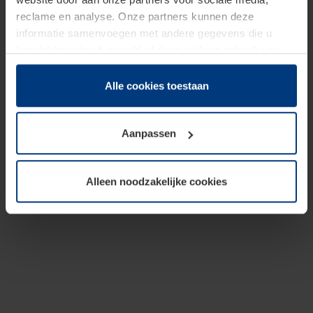
reclame en analyse. Onze partners kunnen deze
informatie samenvoegen met andere gegevens die u
beschikbaar heeft gesteld of die zij tijdens gebruik van
hun diensten hebben verzameld.
Juridisch hebben wij het recht om cookies op uw
Alle cookies toestaan
computer te plaatsen wanneer dit voor de juiste werking
van deze pagina's absoluut vereist is. Voor alle andere
Aanpassen
soorten cookies is uw toestemming benodigd. Uw
toestemming kunt u op elk moment bij de uitleg van de
cookies op pagina
Privacyverklaring
op onze website
Alleen noodzakelijke cookies
wijzigen of herroepen.