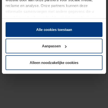
reclame en analyse. Onze partners kunnen deze
informatie samenvoegen met andere gegevens die u
beschikbaar heeft gesteld of die zij tijdens gebruik van
hun diensten hebben verzameld.
Juridisch hebben wij het recht om cookies op uw
Alle cookies toestaan
computer te plaatsen wanneer dit voor de juiste werking
van deze pagina's absoluut vereist is. Voor alle andere
Aanpassen
soorten cookies is uw toestemming benodigd. Uw
toestemming kunt u op elk moment bij de uitleg van de
cookies op pagina
Privacyverklaring
op onze website
Alleen noodzakelijke cookies
wijzigen of herroepen.