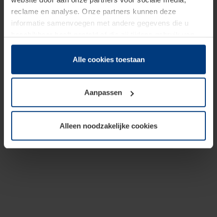
reclame en analyse. Onze partners kunnen deze
informatie samenvoegen met andere gegevens die u
beschikbaar heeft gesteld of die zij tijdens gebruik van
hun diensten hebben verzameld.
Juridisch hebben wij het recht om cookies op uw
Alle cookies toestaan
computer te plaatsen wanneer dit voor de juiste werking
van deze pagina's absoluut vereist is. Voor alle andere
Aanpassen
soorten cookies is uw toestemming benodigd. Uw
toestemming kunt u op elk moment bij de uitleg van de
cookies op pagina
Privacyverklaring
op onze website
Alleen noodzakelijke cookies
wijzigen of herroepen.