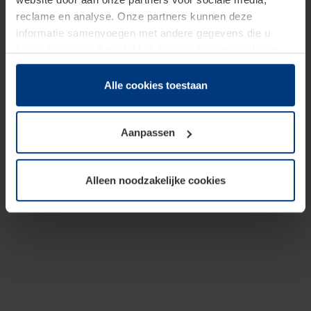
reclame en analyse. Onze partners kunnen deze
informatie samenvoegen met andere gegevens die u
beschikbaar heeft gesteld of die zij tijdens gebruik van
hun diensten hebben verzameld.
Juridisch hebben wij het recht om cookies op uw
Alle cookies toestaan
computer te plaatsen wanneer dit voor de juiste werking
van deze pagina's absoluut vereist is. Voor alle andere
Aanpassen
soorten cookies is uw toestemming benodigd. Uw
toestemming kunt u op elk moment bij de uitleg van de
cookies op pagina
Privacyverklaring
op onze website
Alleen noodzakelijke cookies
wijzigen of herroepen.