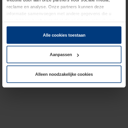
reclame en analyse. Onze partners kunnen deze
informatie samenvoegen met andere gegevens die u
beschikbaar heeft gesteld of die zij tijdens gebruik van
hun diensten hebben verzameld.
Juridisch hebben wij het recht om cookies op uw
Alle cookies toestaan
computer te plaatsen wanneer dit voor de juiste werking
van deze pagina's absoluut vereist is. Voor alle andere
Aanpassen
soorten cookies is uw toestemming benodigd. Uw
toestemming kunt u op elk moment bij de uitleg van de
cookies op pagina
Privacyverklaring
op onze website
Alleen noodzakelijke cookies
wijzigen of herroepen.