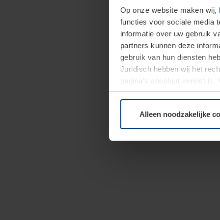
Op onze website maken wij,
functies voor sociale media 
informatie over uw gebruik 
partners kunnen deze informa
gebruik van hun diensten h
Juridisch hebben wij het rec
pagina's absoluut vereist is
moment bij de uitleg van de 
Alleen noodzakelijke c