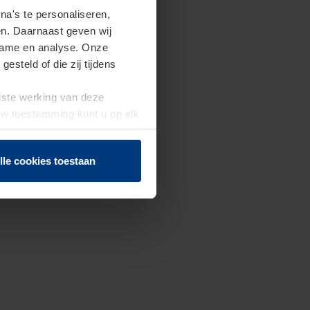
a's te personaliseren,
en. Daarnaast geven wij
clame en analyse. Onze
steld of die zij tijdens
uiste werking van deze
 Uw toestemming kunt u op elk
f herroepen.
lle cookies toestaan