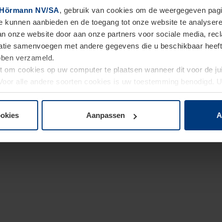
Hörmann NV/SA
, gebruik van cookies om de weergegeven pagin
te kunnen aanbieden en de toegang tot onze website te analyser
van onze website door aan onze partners voor sociale media, re
tie samenvoegen met andere gegevens die u beschikbaar heeft ge
ebben verzameld.
ht om cookies op uw computer te plaatsen wanneer dit voor de j
. Voor alle andere soorten cookies is uw toestemming benodigd.
cookies op pagina
Privacyverklaring
op onze website wijzigen o
ookies
Aanpassen
A