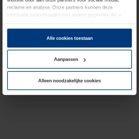
reclame en analyse. Onze partners kunnen deze
informatie samenvoegen met andere gegevens die u
beschikbaar heeft gesteld of die zij tijdens gebruik van
hun diensten hebben verzameld.
Juridisch hebben wij het recht om cookies op uw
Alle cookies toestaan
computer te plaatsen wanneer dit voor de juiste werking
van deze pagina's absoluut vereist is. Voor alle andere
Aanpassen
soorten cookies is uw toestemming benodigd. Uw
toestemming kunt u op elk moment bij de uitleg van de
cookies op pagina
Privacyverklaring
op onze website
Alleen noodzakelijke cookies
wijzigen of herroepen.