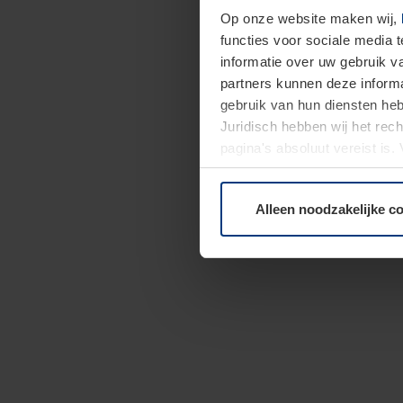
Op onze website maken wij,
functies voor sociale media 
informatie over uw gebruik 
partners kunnen deze informa
gebruik van hun diensten h
Juridisch hebben wij het rec
pagina's absoluut vereist is
moment bij de uitleg van de 
Alleen noodzakelijke c