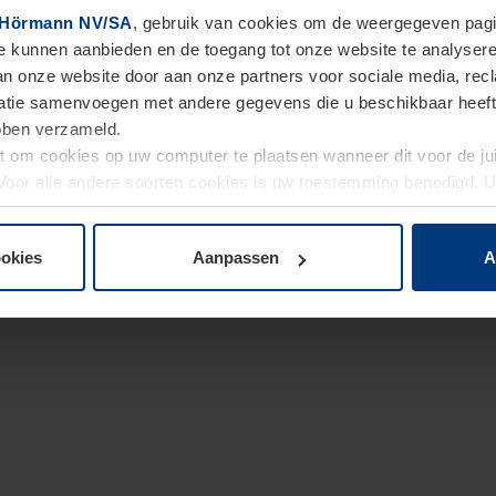
Hörmann NV/SA
, gebruik van cookies om de weergegeven pagin
te kunnen aanbieden en de toegang tot onze website te analyser
van onze website door aan onze partners voor sociale media, re
tie samenvoegen met andere gegevens die u beschikbaar heeft ge
ebben verzameld.
ht om cookies op uw computer te plaatsen wanneer dit voor de j
. Voor alle andere soorten cookies is uw toestemming benodigd.
cookies op pagina
Privacyverklaring
op onze website wijzigen o
ookies
Aanpassen
A