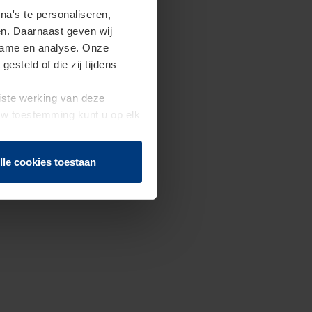
a's te personaliseren,
en. Daarnaast geven wij
clame en analyse. Onze
steld of die zij tijdens
uiste werking van deze
 Uw toestemming kunt u op elk
f herroepen.
lle cookies toestaan