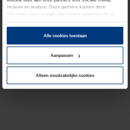
reclame en analyse. Onze partners kunnen deze
informatie samenvoegen met andere gegevens die u
beschikbaar heeft gesteld of die zij tijdens gebruik van
hun diensten hebben verzameld.
Juridisch hebben wij het recht om cookies op uw
Alle cookies toestaan
computer te plaatsen wanneer dit voor de juiste werking
van deze pagina's absoluut vereist is. Voor alle andere
Aanpassen
soorten cookies is uw toestemming benodigd. Uw
toestemming kunt u op elk moment bij de uitleg van de
cookies op pagina
Privacyverklaring
op onze website
Alleen noodzakelijke cookies
wijzigen of herroepen.