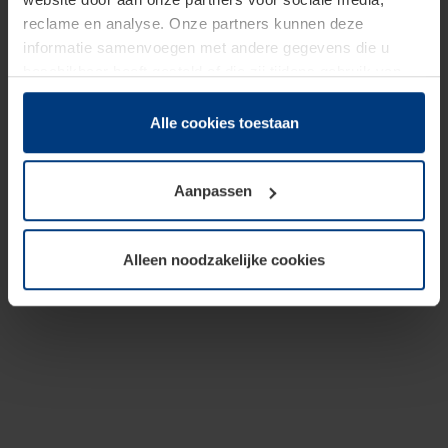
reclame en analyse. Onze partners kunnen deze
informatie samenvoegen met andere gegevens die u
beschikbaar heeft gesteld of die zij tijdens gebruik van
hun diensten hebben verzameld.
Juridisch hebben wij het recht om cookies op uw
Alle cookies toestaan
computer te plaatsen wanneer dit voor de juiste werking
van deze pagina's absoluut vereist is. Voor alle andere
Aanpassen
soorten cookies is uw toestemming benodigd. Uw
toestemming kunt u op elk moment bij de uitleg van de
cookies op pagina
Privacyverklaring
op onze website
Alleen noodzakelijke cookies
wijzigen of herroepen.