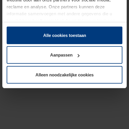
reclame en analyse. Onze partners kunnen deze
informatie samenvoegen met andere gegevens die u
beschikbaar heeft gesteld of die zij tijdens gebruik van
hun diensten hebben verzameld.
Juridisch hebben wij het recht om cookies op uw
Alle cookies toestaan
computer te plaatsen wanneer dit voor de juiste werking
van deze pagina's absoluut vereist is. Voor alle andere
Aanpassen
soorten cookies is uw toestemming benodigd. Uw
toestemming kunt u op elk moment bij de uitleg van de
cookies op pagina
Privacyverklaring
op onze website
Alleen noodzakelijke cookies
wijzigen of herroepen.