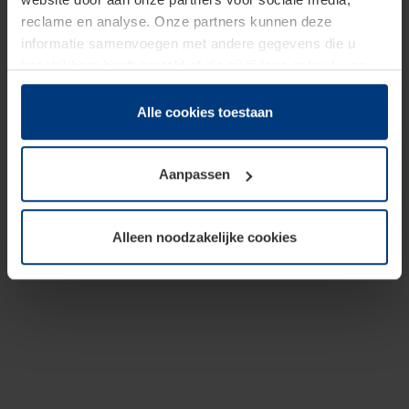
reclame en analyse. Onze partners kunnen deze
informatie samenvoegen met andere gegevens die u
beschikbaar heeft gesteld of die zij tijdens gebruik van
hun diensten hebben verzameld.
Juridisch hebben wij het recht om cookies op uw
Alle cookies toestaan
computer te plaatsen wanneer dit voor de juiste werking
van deze pagina's absoluut vereist is. Voor alle andere
Aanpassen
soorten cookies is uw toestemming benodigd. Uw
toestemming kunt u op elk moment bij de uitleg van de
cookies op pagina
Privacyverklaring
op onze website
Alleen noodzakelijke cookies
wijzigen of herroepen.