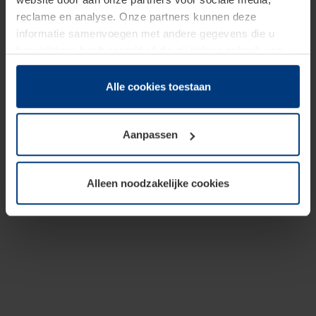
reclame en analyse. Onze partners kunnen deze
informatie samenvoegen met andere gegevens die u
beschikbaar heeft gesteld of die zij tijdens gebruik van
hun diensten hebben verzameld.
Juridisch hebben wij het recht om cookies op uw
Alle cookies toestaan
computer te plaatsen wanneer dit voor de juiste werking
van deze pagina's absoluut vereist is. Voor alle andere
Aanpassen
soorten cookies is uw toestemming benodigd. Uw
toestemming kunt u op elk moment bij de uitleg van de
cookies op pagina
Privacyverklaring
op onze website
Alleen noodzakelijke cookies
wijzigen of herroepen.