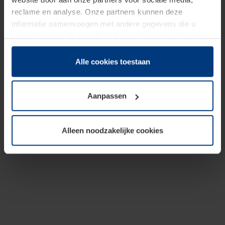
reclame en analyse. Onze partners kunnen deze
informatie samenvoegen met andere gegevens die u
beschikbaar heeft gesteld of die zij tijdens gebruik van
hun diensten hebben verzameld.
Juridisch hebben wij het recht om cookies op uw
Alle cookies toestaan
computer te plaatsen wanneer dit voor de juiste werking
van deze pagina's absoluut vereist is. Voor alle andere
Aanpassen
soorten cookies is uw toestemming benodigd. Uw
toestemming kunt u op elk moment bij de uitleg van de
cookies op pagina
Privacyverklaring
op onze website
Alleen noodzakelijke cookies
wijzigen of herroepen.