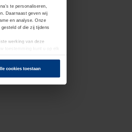
a's te personaliseren,
en. Daarnaast geven wij
clame en analyse. Onze
steld of die zij tijdens
uiste werking van deze
 Uw toestemming kunt u op elk
f herroepen.
lle cookies toestaan