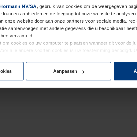
Hörmann NV/SA
, gebruik van cookies om de weergegeven pagin
te kunnen aanbieden en de toegang tot onze website te analyser
van onze website door aan onze partners voor sociale media, re
tie samenvoegen met andere gegevens die u beschikbaar heeft ge
ebben verzameld.
ht om cookies op uw computer te plaatsen wanneer dit voor de j
. Voor alle andere soorten cookies is uw toestemming benodigd.
cookies op pagina
Privacyverklaring
op onze website wijzigen o
ookies
Aanpassen
A