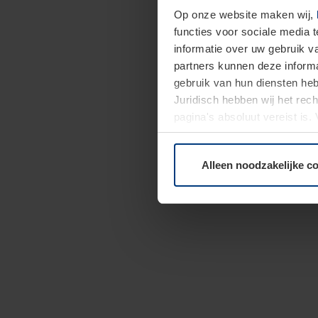
Op onze website maken wij,
functies voor sociale media 
informatie over uw gebruik 
partners kunnen deze informa
gebruik van hun diensten h
Juridisch hebben wij het rec
pagina's absoluut vereist is
moment bij de uitleg van de 
Alleen noodzakelijke c