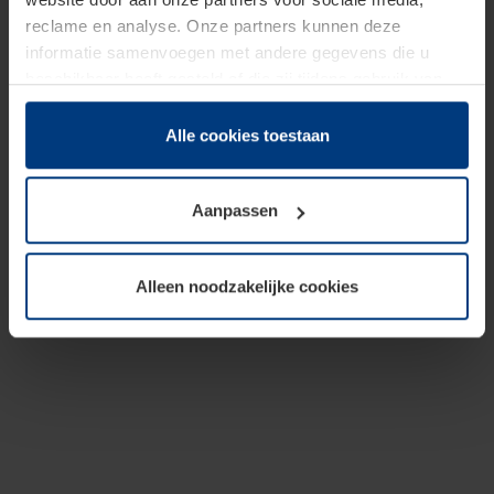
reclame en analyse. Onze partners kunnen deze
informatie samenvoegen met andere gegevens die u
beschikbaar heeft gesteld of die zij tijdens gebruik van
hun diensten hebben verzameld.
Juridisch hebben wij het recht om cookies op uw
Alle cookies toestaan
computer te plaatsen wanneer dit voor de juiste werking
van deze pagina's absoluut vereist is. Voor alle andere
Aanpassen
soorten cookies is uw toestemming benodigd. Uw
toestemming kunt u op elk moment bij de uitleg van de
cookies op pagina
Privacyverklaring
op onze website
Alleen noodzakelijke cookies
wijzigen of herroepen.