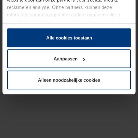
reclame en analyse. Onze partners kunnen deze
informatie samenvoegen met andere gegevens die u
beschikbaar heeft gesteld of die zij tijdens gebruik van
hun diensten hebben verzameld.
Juridisch hebben wij het recht om cookies op uw
Alle cookies toestaan
computer te plaatsen wanneer dit voor de juiste werking
van deze pagina's absoluut vereist is. Voor alle andere
Aanpassen
soorten cookies is uw toestemming benodigd. Uw
toestemming kunt u op elk moment bij de uitleg van de
cookies op pagina
Privacyverklaring
op onze website
Alleen noodzakelijke cookies
wijzigen of herroepen.