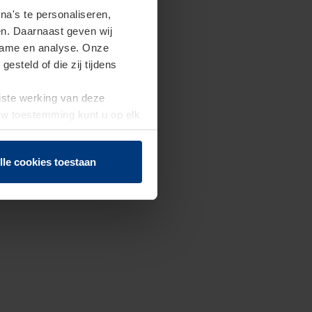
a's te personaliseren,
en. Daarnaast geven wij
clame en analyse. Onze
steld of die zij tijdens
uiste werking van deze
 Uw toestemming kunt u op elk
f herroepen.
lle cookies toestaan