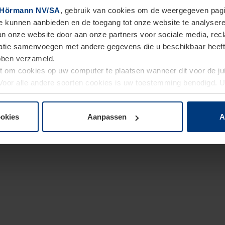
Hörmann NV/SA
, gebruik van cookies om de weergegeven pagin
te kunnen aanbieden en de toegang tot onze website te analyser
van onze website door aan onze partners voor sociale media, re
tie samenvoegen met andere gegevens die u beschikbaar heeft ge
ebben verzameld.
ht om cookies op uw computer te plaatsen wanneer dit voor de j
. Voor alle andere soorten cookies is uw toestemming benodigd.
cookies op pagina
Privacyverklaring
op onze website wijzigen o
ookies
Aanpassen
A