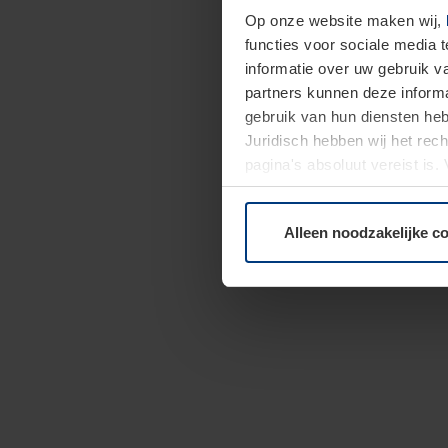
Op onze website maken wij,
functies voor sociale media 
informatie over uw gebruik 
partners kunnen deze informa
gebruik van hun diensten h
Juridisch hebben wij het rec
pagina's absoluut vereist is
moment bij de uitleg van de 
Alleen noodzakelijke c