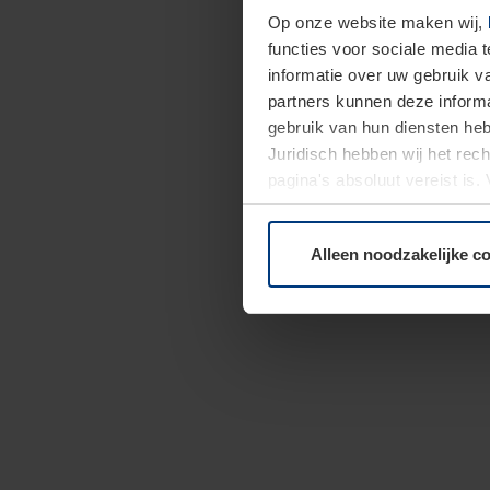
Op onze website maken wij,
functies voor sociale media 
informatie over uw gebruik 
partners kunnen deze informa
gebruik van hun diensten h
Juridisch hebben wij het rec
pagina's absoluut vereist is
moment bij de uitleg van de 
Alleen noodzakelijke c