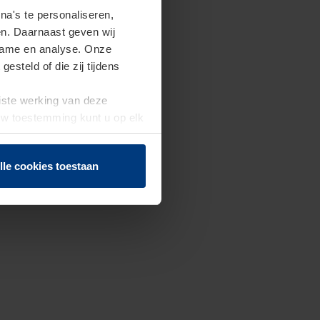
a's te personaliseren,
en. Daarnaast geven wij
clame en analyse. Onze
steld of die zij tijdens
uiste werking van deze
 Uw toestemming kunt u op elk
f herroepen.
lle cookies toestaan