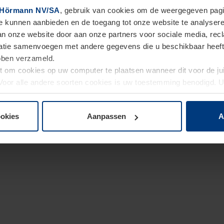
Hörmann NV/SA
, gebruik van cookies om de weergegeven pagin
te kunnen aanbieden en de toegang tot onze website te analyser
van onze website door aan onze partners voor sociale media, re
tie samenvoegen met andere gegevens die u beschikbaar heeft ge
ebben verzameld.
ht om cookies op uw computer te plaatsen wanneer dit voor de j
. Voor alle andere soorten cookies is uw toestemming benodigd.
cookies op pagina
Privacyverklaring
op onze website wijzigen o
ookies
Aanpassen
A