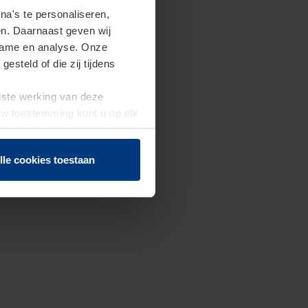
a's te personaliseren,
en. Daarnaast geven wij
clame en analyse. Onze
steld of die zij tijdens
uiste werking van deze
 Uw toestemming kunt u op elk
f herroepen.
lle cookies toestaan