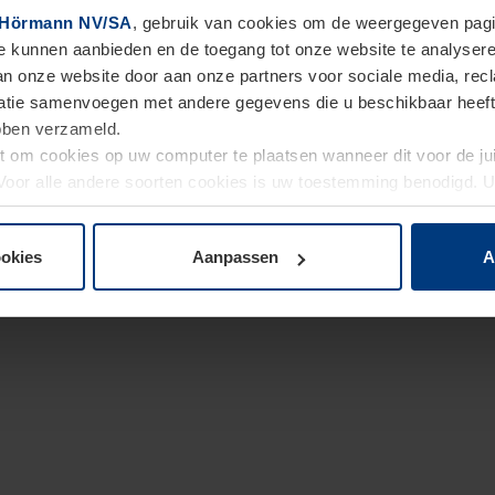
Hörmann NV/SA
, gebruik van cookies om de weergegeven pagin
te kunnen aanbieden en de toegang tot onze website te analyser
van onze website door aan onze partners voor sociale media, re
tie samenvoegen met andere gegevens die u beschikbaar heeft ge
ebben verzameld.
ht om cookies op uw computer te plaatsen wanneer dit voor de j
. Voor alle andere soorten cookies is uw toestemming benodigd.
cookies op pagina
Privacyverklaring
op onze website wijzigen o
ookies
Aanpassen
A