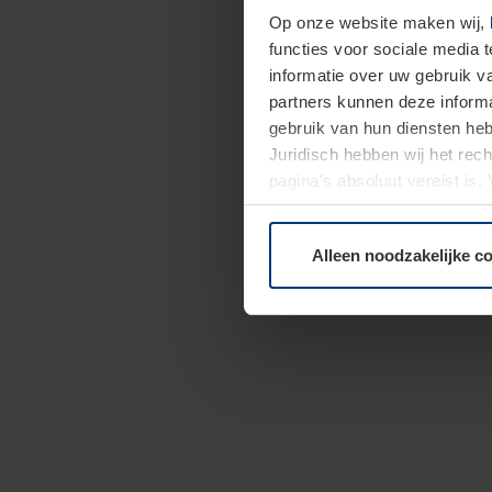
Op onze website maken wij,
functies voor sociale media 
informatie over uw gebruik 
partners kunnen deze informa
gebruik van hun diensten h
Juridisch hebben wij het rec
pagina's absoluut vereist is
moment bij de uitleg van de 
Alleen noodzakelijke c