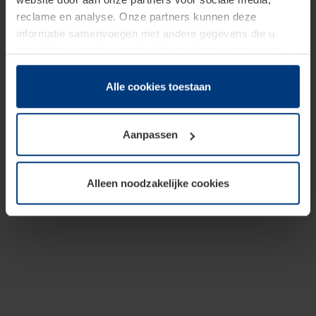
reclame en analyse. Onze partners kunnen deze
informatie samenvoegen met andere gegevens die u
beschikbaar heeft gesteld of die zij tijdens gebruik van
hun diensten hebben verzameld.
Juridisch hebben wij het recht om cookies op uw
Alle cookies toestaan
computer te plaatsen wanneer dit voor de juiste werking
van deze pagina's absoluut vereist is. Voor alle andere
Aanpassen
soorten cookies is uw toestemming benodigd. Uw
toestemming kunt u op elk moment bij de uitleg van de
cookies op pagina
Privacyverklaring
op onze website
Alleen noodzakelijke cookies
wijzigen of herroepen.