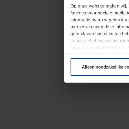
Op onze website maken wij,
functies voor sociale media 
informatie over uw gebruik 
partners kunnen deze informa
gebruik van hun diensten h
Juridisch hebben wij het rec
pagina's absoluut vereist is
moment bij de uitleg van de 
Alleen noodzakelijke c