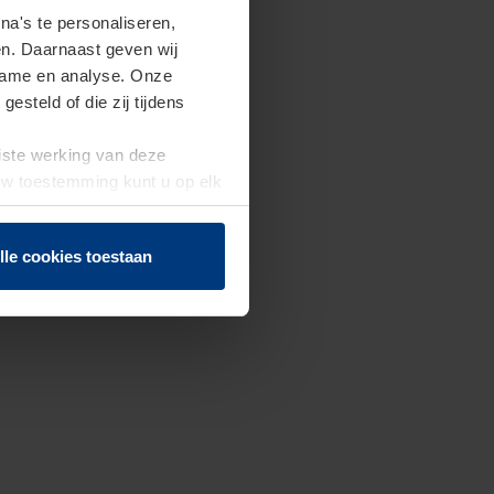
a's te personaliseren,
en. Daarnaast geven wij
clame en analyse. Onze
steld of die zij tijdens
uiste werking van deze
 Uw toestemming kunt u op elk
f herroepen.
lle cookies toestaan