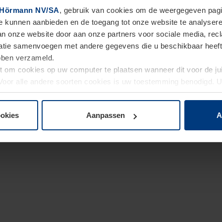
Hörmann NV/SA
, gebruik van cookies om de weergegeven pagin
te kunnen aanbieden en de toegang tot onze website te analyser
van onze website door aan onze partners voor sociale media, re
tie samenvoegen met andere gegevens die u beschikbaar heeft ge
ebben verzameld.
ht om cookies op uw computer te plaatsen wanneer dit voor de j
. Voor alle andere soorten cookies is uw toestemming benodigd.
cookies op pagina
Privacyverklaring
op onze website wijzigen o
ookies
Aanpassen
A