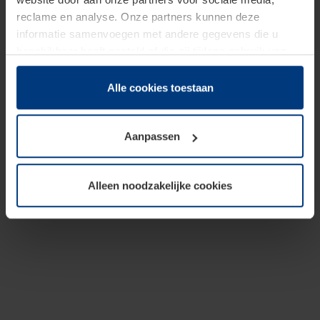
reclame en analyse. Onze partners kunnen deze
informatie samenvoegen met andere gegevens die u
beschikbaar heeft gesteld of die zij tijdens gebruik van
hun diensten hebben verzameld.
Juridisch hebben wij het recht om cookies op uw
Alle cookies toestaan
computer te plaatsen wanneer dit voor de juiste werking
van deze pagina's absoluut vereist is. Voor alle andere
Aanpassen
soorten cookies is uw toestemming benodigd. Uw
toestemming kunt u op elk moment bij de uitleg van de
cookies op pagina
Privacyverklaring
op onze website
Alleen noodzakelijke cookies
wijzigen of herroepen.