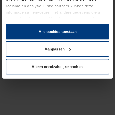
reclame en analyse. Onze partners kunnen deze
informatie samenvoegen met andere gegevens die u
beschikbaar heeft gesteld of die zij tijdens gebruik van
hun diensten hebben verzameld.
Juridisch hebben wij het recht om cookies op uw
Alle cookies toestaan
computer te plaatsen wanneer dit voor de juiste werking
van deze pagina's absoluut vereist is. Voor alle andere
Aanpassen
soorten cookies is uw toestemming benodigd. Uw
toestemming kunt u op elk moment bij de uitleg van de
cookies op pagina
Privacyverklaring
op onze website
Alleen noodzakelijke cookies
wijzigen of herroepen.