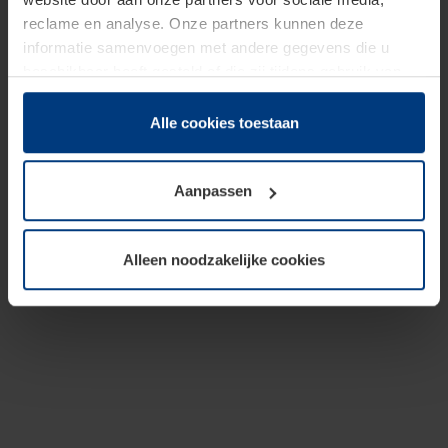
reclame en analyse. Onze partners kunnen deze
informatie samenvoegen met andere gegevens die u
beschikbaar heeft gesteld of die zij tijdens gebruik van
hun diensten hebben verzameld.
Juridisch hebben wij het recht om cookies op uw
Alle cookies toestaan
computer te plaatsen wanneer dit voor de juiste werking
van deze pagina's absoluut vereist is. Voor alle andere
Aanpassen
soorten cookies is uw toestemming benodigd. Uw
toestemming kunt u op elk moment bij de uitleg van de
cookies op pagina
Privacyverklaring
op onze website
Alleen noodzakelijke cookies
wijzigen of herroepen.