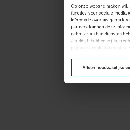
Op onze website maken wij,
functies voor sociale media 
informatie over uw gebruik 
partners kunnen deze informa
gebruik van hun diensten h
Juridisch hebben wij het rec
pagina's absoluut vereist is
moment bij de uitleg van de 
Alleen noodzakelijke c