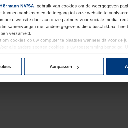
Hörmann NV/SA
, gebruik van cookies om de weergegeven pagin
te kunnen aanbieden en de toegang tot onze website te analyser
van onze website door aan onze partners voor sociale media, re
tie samenvoegen met andere gegevens die u beschikbaar heeft ge
ebben verzameld.
ht om cookies op uw computer te plaatsen wanneer dit voor de j
. Voor alle andere soorten cookies is uw toestemming benodigd.
cookies op pagina
Privacyverklaring
op onze website wijzigen o
ookies
Aanpassen
A