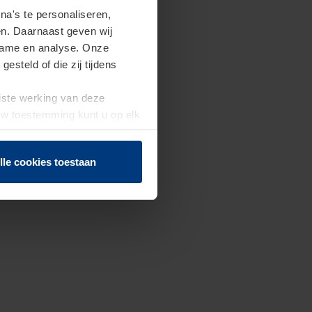
a's te personaliseren,
en. Daarnaast geven wij
clame en analyse. Onze
steld of die zij tijdens
uiste werking van deze
 Uw toestemming kunt u op elk
f herroepen.
lle cookies toestaan