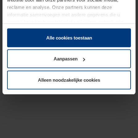
reclame en analyse. Onze partners kunnen deze
informatie samenvoegen met andere gegevens die u
beschikbaar heeft gesteld of die zij tijdens gebruik van
hun diensten hebben verzameld.
Juridisch hebben wij het recht om cookies op uw
Alle cookies toestaan
computer te plaatsen wanneer dit voor de juiste werking
van deze pagina's absoluut vereist is. Voor alle andere
Aanpassen
soorten cookies is uw toestemming benodigd. Uw
toestemming kunt u op elk moment bij de uitleg van de
cookies op pagina
Privacyverklaring
op onze website
Alleen noodzakelijke cookies
wijzigen of herroepen.