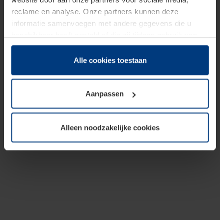
reclame en analyse. Onze partners kunnen deze
informatie samenvoegen met andere gegevens die u
beschikbaar heeft gesteld of die zij tijdens gebruik van
hun diensten hebben verzameld.
Juridisch hebben wij het recht om cookies op uw
Alle cookies toestaan
computer te plaatsen wanneer dit voor de juiste werking
van deze pagina's absoluut vereist is. Voor alle andere
Aanpassen
soorten cookies is uw toestemming benodigd. Uw
toestemming kunt u op elk moment bij de uitleg van de
cookies op pagina
Privacyverklaring
op onze website
Alleen noodzakelijke cookies
wijzigen of herroepen.