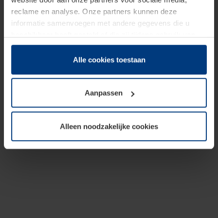
reclame en analyse. Onze partners kunnen deze
informatie samenvoegen met andere gegevens die u
beschikbaar heeft gesteld of die zij tijdens gebruik van
hun diensten hebben verzameld.
Juridisch hebben wij het recht om cookies op uw
Alle cookies toestaan
computer te plaatsen wanneer dit voor de juiste werking
van deze pagina's absoluut vereist is. Voor alle andere
Aanpassen
soorten cookies is uw toestemming benodigd. Uw
toestemming kunt u op elk moment bij de uitleg van de
cookies op pagina
Privacyverklaring
op onze website
Alleen noodzakelijke cookies
wijzigen of herroepen.