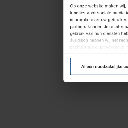
Op onze website maken wij,
functies voor sociale media 
informatie over uw gebruik 
partners kunnen deze informa
gebruik van hun diensten h
Juridisch hebben wij het rec
pagina's absoluut vereist is
moment bij de uitleg van de 
Alleen noodzakelijke c