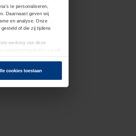
a's te personaliseren,
en. Daarnaast geven wij
clame en analyse. Onze
steld of die zij tijdens
uiste werking van deze
 Uw toestemming kunt u op elk
f herroepen.
lle cookies toestaan