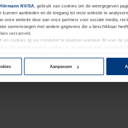
Hörmann NV/SA
, gebruik van cookies om de weergegeven pagin
te kunnen aanbieden en de toegang tot onze website te analyser
van onze website door aan onze partners voor sociale media, re
tie samenvoegen met andere gegevens die u beschikbaar heeft ge
ebben verzameld.
ht om cookies op uw computer te plaatsen wanneer dit voor de j
. Voor alle andere soorten cookies is uw toestemming benodigd.
cookies op pagina
Privacyverklaring
op onze website wijzigen o
ookies
Aanpassen
A